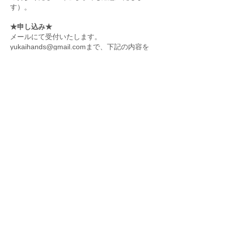
す）。
★申し込み★
メールにて受付いたします。
yukaihands@gmail.comまで、下記の内容を
ご記入いただいた上でお送りください。
●件名：160522大槻香奈ワークショップ
●本文：
名前（ふりがな）：
性別：女・男
メールアドレス：
電話番号：
制作歴：
翌日までに、受付完了またはキャンセル待ち
（申込多数の場合は、先着順になりますの
で、9人目以降はキャンセル待ちとなりま
す）のメールと、詳細をお送りいたします。
★講師★
大槻 香奈（おおつき かな）