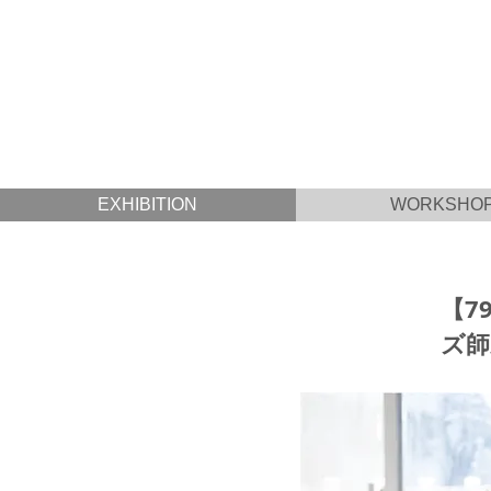
EXHIBITION
WORKSHO
【7
ズ師