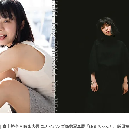
.3-13｜青山裕企 × 時永大吾 ユカイハンズ師弟写真展『ゆまちゃんと、飯田