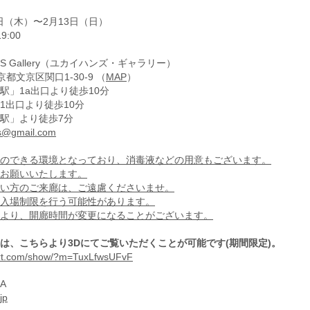
3日（木）〜2月13日（日）
9:00
NDS Gallery（ユカイハンズ・ギャラリー）
東京都文京区関口1-30-9 （
MAP
）
駅」1a出口より徒歩10分
1出口より徒歩10分
駅」より徒歩7分
s@gmail.com
のできる環境となっており、消毒液などの用意もございます。
お願いいたします。
い方のご来廊は、ご遠慮くださいませ。
入場制限を行う可能性があります。
より、開廊時間が変更になることがございます。
は、こちらより3Dにてご覧いただくことが可能です(期間限定)。
port.com/show/?m=TuxLfwsUFvF
A
jp