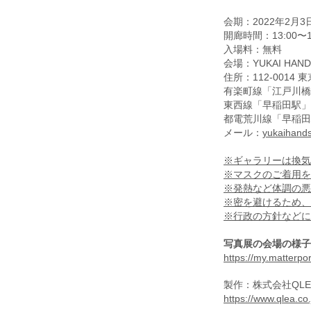
会期：2022年2月
開廊時間：13:00〜1
入場料：無料
会場：YUKAI HA
住所：112-0014 
有楽町線「江戸川橋
東西線「早稲田駅」
都電荒川線「早稲田
メール：
yukaihand
※ギャラリーは換気
※マスクのご着用を
※発熱など体調の悪
※密を避けるため、
※行政の方針などに
写真展の会場の様子
https://my.matter
製作：株式会社QLE
https://www.qlea.co.