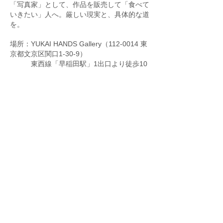
「写真家」として、作品を販売して「食べて
いきたい」人へ。厳しい現実と、具体的な道
を。
場所：YUKAI HANDS Gallery（112-0014 東
京都文京区関口1-30-9）
東西線「早稲田駅」1出口より徒歩10
分
有楽町線「江戸川橋駅」1a出口より
徒歩10分
都電荒川線「早稲田駅」より徒歩7分
定員・授業料
通し○1日通し授業（机＋椅子あり）10名限
定 15,000円
* 〆切ました。
通し/椅子のみ○1日通し授業（机なし・椅子
あり・クリップボード用意します）8名限
定 15,000円
* 〆切ました。
* キャンセル待ちを受け付けますので、希望
の方は、その旨ご記載ください。
単発○1時間ごとに、参加可能です。各時
間、定員2名（椅子あり）、立ち見数名
3,000円/1時間